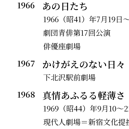
1966
あの日たち
作。
1966（昭41）年7月19日
1972
戯曲『ぼくらが非情の大
劇団青俳第17回公演
年
筆。現代人劇場によりア
俳優座劇場
化で上演。
1967
かけがえのない日々
蜷川幸雄氏、石橋蓮司氏
下北沢駅前劇場
〈櫻社〉を結成。
1968
真情あふるる軽薄さ
1973
『泣かないのか？泣かな
1969（昭44）年9月10～
年
ために？』執筆。
現代人劇場＝新宿文化提携