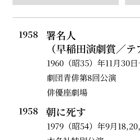
岩波映画社へ入社、企画
映画などのシナリオを執
1958
署名人
1965年
岩波映画社を退社してフ
（早稲田演劇賞／テ
本格的に劇作家への道を
1960（昭35）年11月30
特に1960年代後半から
劇団青俳第8回公演
コンビによるアートシア
俳優座劇場
新世代の圧倒的な支持を
1958
朝に死す
1979（昭54）年9月18,20,2
1966年
田原総一朗氏、作家・内