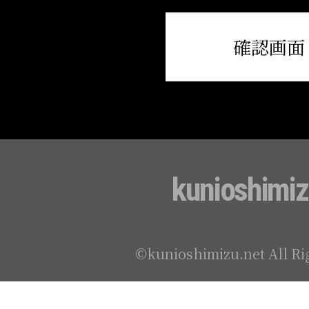
1982
戯曲『雨の夏、三十人の
確認画面
年
てきた』を発表。9年ぶ
により、日生劇場で上演
ように、水のように』刊
1983
戯曲『エレジー ―父の
kunioshimiz
年
筆。劇団民芸により宇野
第三十五回読売文学賞を
©kunioshimizu.net All Ri
1984
戯曲『タンゴ・冬の終わ