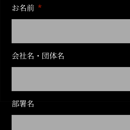
1978年
12月、戯曲『火のよう
お名前
を発表。
木冬社第3回公演として
演。木冬社は同人制を廃
典子が残る。
会社名・団体名
1979年
第二評論集『ほほえみよ
刊行（レクラム社）。
部署名
戯曲『戯曲冒険小説』発
にて上演。芸術選奨演劇