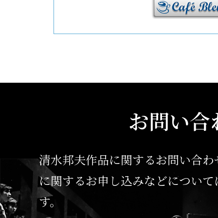
1976年
山崎努氏、大橋也寸氏、
子、と演劇企画グループ
第一回公演『夜よ おれ
す 青春の夜よ』を上演
劇賞個人賞を受賞。
お問い合
この後も、木冬社を中心
けでなく、俳優座、民藝
清水邦夫作品に関するお問い合わ
ろしを提供。
に関するお申し込みなどについて
また、戯曲のほかにも小
す。
てがける。