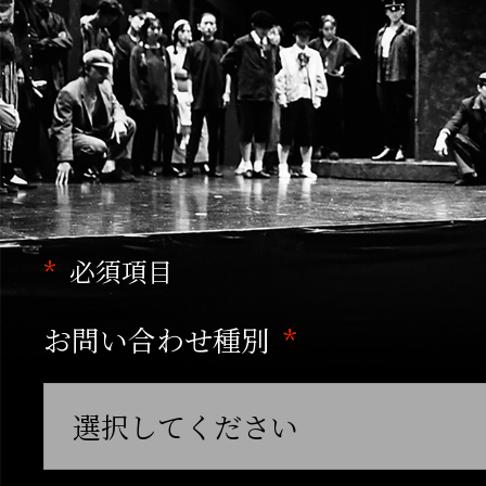
1977年
戯曲『楽屋―流れ去るも
き―』を発表。
木冬社第2回公演として
上演。（現在でも数多く
必須項目
代表作）
お問い合わせ種別
第五戯曲集『夜よ おれ
す 青春の夜よ』刊行（