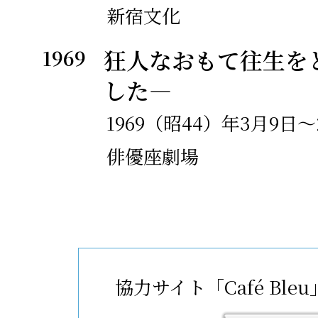
櫻社にてアートシアター
新宿文化
社解散。
1969
狂人なおもて往生を
した―
1974
戯曲『ぼくらが非情の大
1969（昭44）年3月9日～
年
第18回岸田國士戯曲賞
俳優座劇場
第三戯曲集『ぼくらが非
時』刊行（新潮社）。
エッセイ・評論集『われ
初戦を失へり』刊行（レ
協力サイト「Café Bl