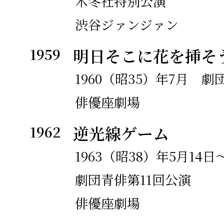
木冬社特別公演
ンタリー・グループ（ド
渋谷ジァンジァン
結成
1959
明日そこに花を挿そ
1971年
戯曲『鴉よ、おれたちは
1960（昭35）年7月
劇
筆。現代人劇場によりア
俳優座劇場
化で上演。
1962
逆光線ゲーム
第二戯曲集『想い出の日
1963（昭38）年5月14日
論社より刊行。
劇団青俳第11回公演
初めて自作・自監督の映
俳優座劇場
れた恋人たちよ』を田原