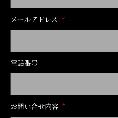
賞。
メールアドレス
1980年
戯曲『わが魂は輝く水な
を発表。劇団民藝にて上
第六戯曲集として講談社
電話番号
花賞を受賞。
この年の一連の演劇活動
劇賞を受賞。
お問い合せ内容
1981年
ラジオドラマ『洞爺丸は