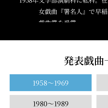
女戯曲『署名人』で早稲
戯曲賞を受賞。
1959年
劇団青俳に戯曲『明日そ
執筆。
発表戯曲
自作が初めて上演され、
雄氏らが出演。
1958〜1969
1960年
早稲田大学文学部演劇科
1980〜1989